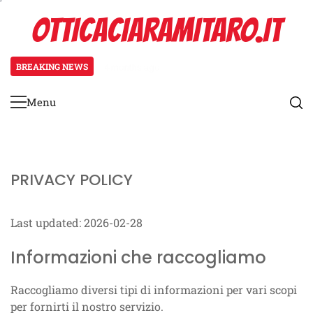
Skip
OTTICACIARAMITARO.IT
to
content
BREAKING NEWS
4 months ago
Generatore di scenari: Eventi casu
Menu
Primary
Menu
PRIVACY POLICY
Last updated: 2026-02-28
Informazioni che raccogliamo
Raccogliamo diversi tipi di informazioni per vari scopi
per fornirti il nostro servizio.