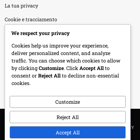
La tua privacy
Cookie e tracciamento
We respect your privacy
CATEGORIE
Cookies help us improve your experience,
deliver personalized content, and analyze
Avventure One-Shot
traffic. You can choose which cookies to allow
by clicking
Customize
. Click
Accept All
to
Schede Personaggio
consent or
Reject All
to decline non-essential
cookies.
Strumenti DM
Customize
Reject All
COPYRIGHT ALL RIGHTS RESERVED
|
THEME: METROGIST BY
Accept All
UNITEDTHEME
.